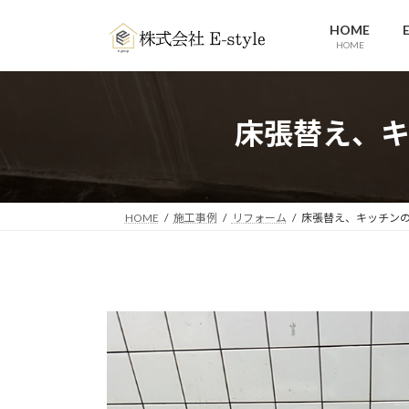
コ
ナ
HOME
ン
ビ
HOME
テ
ゲ
ン
ー
ツ
シ
へ
ョ
床張替え、
ス
ン
キ
に
ッ
移
プ
動
HOME
施工事例
リフォーム
床張替え、キッチン