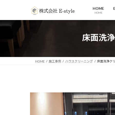
コ
ナ
HOME
ン
ビ
HOME
テ
ゲ
ン
ー
ツ
シ
へ
ョ
床面洗浄
ス
ン
キ
に
ッ
移
プ
動
HOME
施工事例
ハウスクリーニング
床面洗浄ク