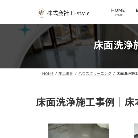
コ
ナ
HOME
ン
ビ
HOME
テ
ゲ
ン
ー
ツ
シ
へ
ョ
床面洗浄
ス
ン
キ
に
ッ
移
プ
動
HOME
施工事例
ハウスクリーニング
床面洗浄施
床面洗浄施工事例｜床