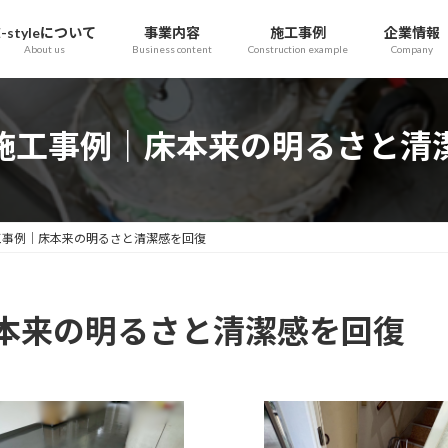
E-styleについて
事業内容
施工事例
企業情報
About us
Business content
Construction example
Company
施工事例｜床本来の明るさと清
工事例｜床本来の明るさと清潔感を回復
本来の明るさと清潔感を回復