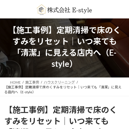
コ
ナ
ン
ビ
テ
ゲ
ン
ー
ツ
シ
【施工事例】定期清掃で床のく
へ
ョ
ス
ン
すみをリセット｜いつ来ても
キ
に
ッ
移
「清潔」に見える店内へ（E-
プ
動
style）
HOME
施工事例
ハウスクリーニング
【施工事例】定期清掃で床のくすみをリセット｜いつ来ても「清潔」に見え
る店内へ（E-style）
【施工事例】定期清掃で床のく
すみをリセット｜いつ来ても