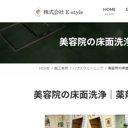
コ
ナ
HOME
ン
ビ
HOME
テ
ゲ
ン
ー
ツ
シ
へ
ョ
美容院の床面洗浄
ス
ン
キ
に
ッ
移
プ
動
HOME
施工事例
ハウスクリーニング
美容院の床面
美容院の床面洗浄｜薬剤