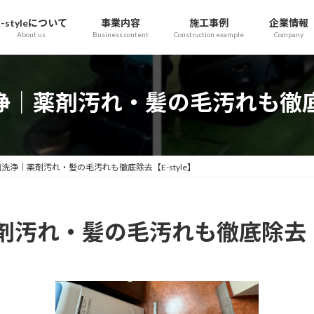
E-styleについて
事業内容
施工事例
企業情報
About us
Business content
Construction example
Company
｜薬剤汚れ・髪の毛汚れも徹底除去
洗浄｜薬剤汚れ・髪の毛汚れも徹底除去【E-style】
汚れ・髪の毛汚れも徹底除去【E-