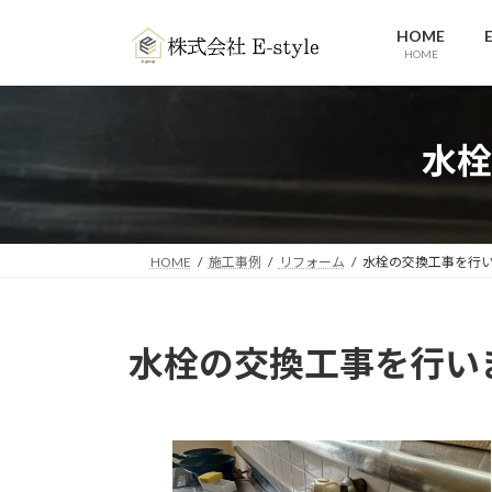
コ
ナ
HOME
ン
ビ
HOME
テ
ゲ
ン
ー
ツ
シ
へ
ョ
水栓
ス
ン
キ
に
ッ
移
プ
動
HOME
施工事例
リフォーム
水栓の交換工事を行
水栓の交換工事を行い