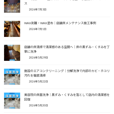
ス
2026年7月3日
WAX剥離・WAX塗布｜店舗床メンテナンス施工事例
2026年7月1日
店舗の床清掃で清潔感のある空間へ｜床の黒ずみ・くすみを丁
寧に洗浄
2026年5月29日
施設のエアコンクリーニング｜分解洗浄で内部のカビ・ホコリ
汚れを徹底清掃
2026年5月22日
美容院の床面洗浄｜黒ずみ・くすみを落として店内の清潔感を
回復
2026年5月20日