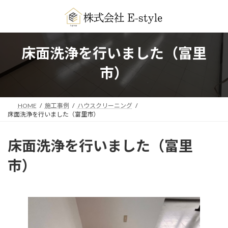
コ
ナ
ン
ビ
テ
ゲ
ン
ー
ツ
シ
床面洗浄を行いました（富里
へ
ョ
ス
ン
市）
キ
に
ッ
移
プ
動
HOME
施工事例
ハウスクリーニング
床面洗浄を行いました（富里市）
床面洗浄を行いました（富里
市）