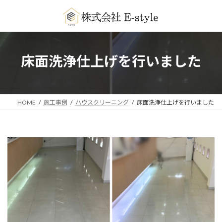
コ
ナ
ン
ビ
テ
ゲ
ン
ー
ツ
シ
へ
ョ
床面洗浄仕上げを行いました
ス
ン
キ
に
ッ
移
プ
動
HOME
施工事例
ハウスクリーニング
床面洗浄仕上げを行いました