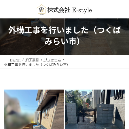
コ
ナ
ン
ビ
テ
ゲ
ン
ー
ツ
シ
外構工事を行いました（つくば
へ
ョ
ス
ン
みらい市）
キ
に
ッ
移
プ
動
HOME
施工事例
リフォーム
外構工事を行いました（つくばみらい市）