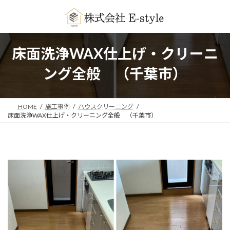
コ
ナ
ン
ビ
テ
ゲ
ン
ー
ツ
シ
床面洗浄WAX仕上げ・クリーニ
へ
ョ
ス
ン
ング全般 （千葉市）
キ
に
ッ
移
プ
動
HOME
施工事例
ハウスクリーニング
床面洗浄WAX仕上げ・クリーニング全般 （千葉市）