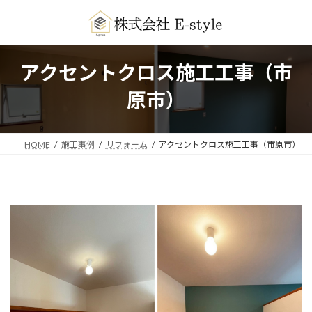
コ
ナ
ン
ビ
テ
ゲ
ン
ー
ツ
シ
アクセントクロス施工工事（市
へ
ョ
ス
ン
原市）
キ
に
ッ
移
プ
動
HOME
施工事例
リフォーム
アクセントクロス施工工事（市原市）