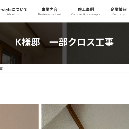
E-styleについて
事業内容
施工事例
企業情報
About us
Business content
Construction example
Company
K様邸 一部クロス工事
事