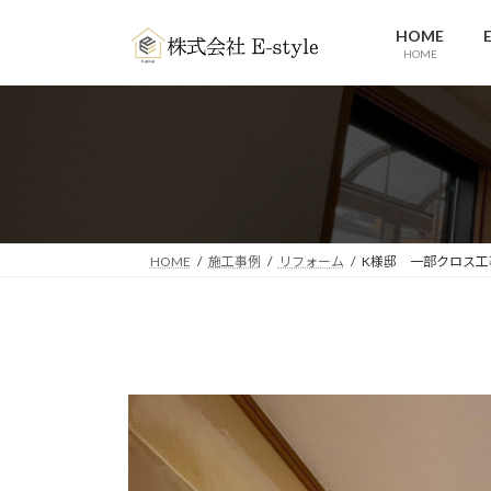
コ
ナ
HOME
ン
ビ
HOME
テ
ゲ
ン
ー
ツ
シ
へ
ョ
ス
ン
キ
に
ッ
移
プ
動
HOME
施工事例
リフォーム
K様邸 一部クロス工