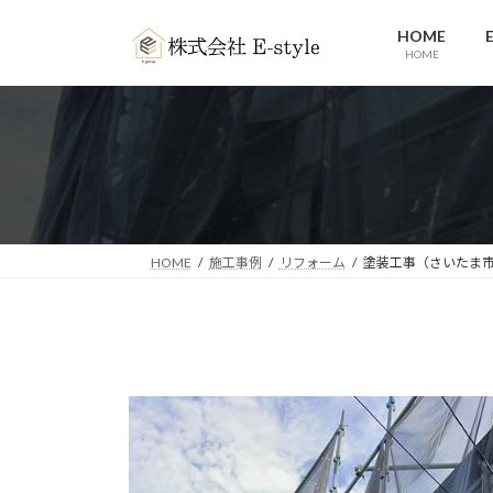
コ
ナ
HOME
ン
ビ
HOME
テ
ゲ
ン
ー
ツ
シ
へ
ョ
ス
ン
キ
に
ッ
移
プ
動
HOME
施工事例
リフォーム
塗装工事（さいたま