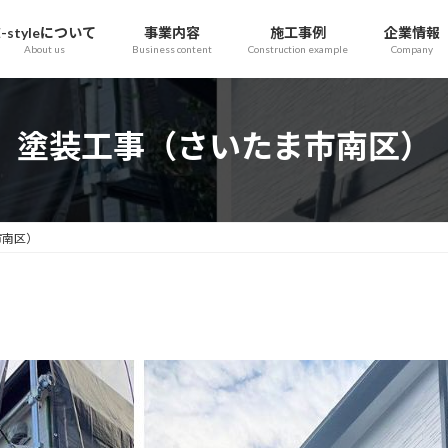
E-styleについて
事業内容
施工事例
企業情報
About us
Business content
Construction example
Company
塗装工事（さいたま市南区）
市南区）