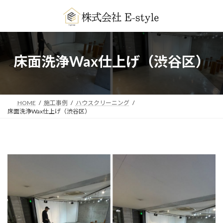
コ
ナ
ン
ビ
テ
ゲ
ン
ー
ツ
シ
へ
ョ
床面洗浄Wax仕上げ（渋谷区）
ス
ン
キ
に
ッ
移
プ
動
HOME
施工事例
ハウスクリーニング
床面洗浄Wax仕上げ（渋谷区）